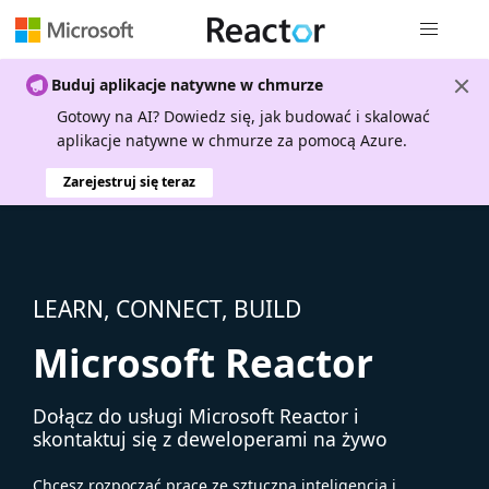
Nawigacja 
Buduj aplikacje natywne w chmurze
Gotowy na AI? Dowiedz się, jak budować i skalować
aplikacje natywne w chmurze za pomocą Azure.
Zarejestruj się teraz
LEARN, CONNECT, BUILD
Microsoft Reactor
Dołącz do usługi Microsoft Reactor i
skontaktuj się z deweloperami na żywo
Chcesz rozpocząć pracę ze sztuczną inteligencją i