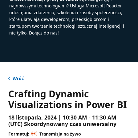
najnowszymi technologiami? Usługa Microsoft Reactor
udostępnia zdarzenia, szkolenia i zasoby społeczności,
które ułatwiają deweloperom, przedsiębiorcom i
startupom tworzenie technologii sztucznej inteligencji i
nie tylko. Dołącz do nas!
Wróć
Crafting Dynamic
Visualizations in Power BI
18 listopada, 2024 | 10:30 AM - 11:30 AM
(UTC) Skoordynowany czas uniwersalny
Formatuj:
Transmisja na żywo