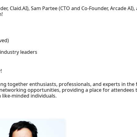
nder, Claid.AI), ​Sam Partee (CTO and Co-Founder, Arcade AI),
n!
ved)
 industry leaders
!
ing together enthusiasts, professionals, and experts in the f
etworking opportunities, providing a place for attendees t
like-minded individuals.