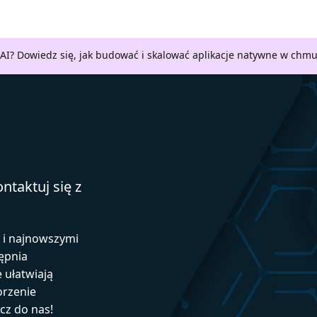
AI? Dowiedz się, jak budować i skalować aplikacje natywne w chm
ntaktuj się z
ą i najnowszymi
ępnia
e ułatwiają
orzenie
ącz do nas!