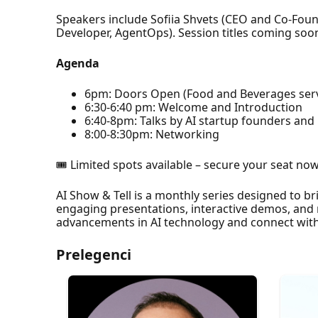
​​Speakers include ​​Sofiia Shvets (CEO and Co-Fou
Developer, AgentOps). Session titles coming soo
​Agenda
6pm: Doors Open (Food and Beverages ser
​6:30-6:40 pm: Welcome and Introduction
​​6:40-8pm: Talks by AI startup founders and
​​​8:00-8:30pm: Networking
​​🎟 Limited spots available – secure your seat now
​AI Show & Tell is a monthly series designed to br
engaging presentations, interactive demos, and n
advancements in AI technology and connect with 
Prelegenci