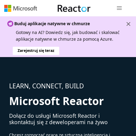
Nawigacja 
Buduj aplikacje natywne w chmurze
Gotowy na AI? Dowiedz się, jak budować i skalować
aplikacje natywne w chmurze za pomocą Azure.
Zarejestruj się teraz
LEARN, CONNECT, BUILD
Microsoft Reactor
Dołącz do usługi Microsoft Reactor i
skontaktuj się z deweloperami na żywo
Chcesz rozpocząć pracę ze sztuczną inteligencją i