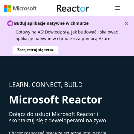
Nawigacja 
Buduj aplikacje natywne w chmurze
Gotowy na AI? Dowiedz się, jak budować i skalować
aplikacje natywne w chmurze za pomocą Azure.
Zarejestruj się teraz
LEARN, CONNECT, BUILD
Microsoft Reactor
Dołącz do usługi Microsoft Reactor i
skontaktuj się z deweloperami na żywo
Chcesz rozpocząć pracę ze sztuczną inteligencją i