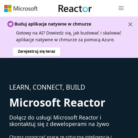
Nawigacja 
Buduj aplikacje natywne w chmurze
Gotowy na AI? Dowiedz się, jak budować i skalować
aplikacje natywne w chmurze za pomocą Azure.
Zarejestruj się teraz
LEARN, CONNECT, BUILD
Microsoft Reactor
Dołącz do usługi Microsoft Reactor i
skontaktuj się z deweloperami na żywo
Chcesz rozpocząć pracę ze sztuczną inteligencją i