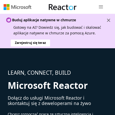
Nawigacja 
Buduj aplikacje natywne w chmurze
Gotowy na AI? Dowiedz się, jak budować i skalować
aplikacje natywne w chmurze za pomocą Azure.
Zarejestruj się teraz
LEARN, CONNECT, BUILD
Microsoft Reactor
Dołącz do usługi Microsoft Reactor i
skontaktuj się z deweloperami na żywo
Chcesz rozpocząć pracę ze sztuczną inteligencją i