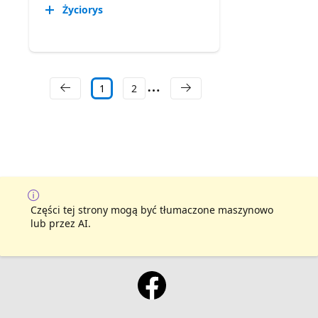
Życiorys
1
2
Części tej strony mogą być tłumaczone maszynowo
lub przez AI.