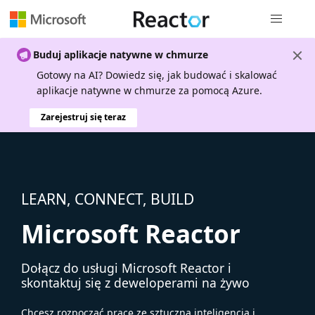
Nawigacja 
Buduj aplikacje natywne w chmurze
Gotowy na AI? Dowiedz się, jak budować i skalować
aplikacje natywne w chmurze za pomocą Azure.
Zarejestruj się teraz
LEARN, CONNECT, BUILD
Microsoft Reactor
Dołącz do usługi Microsoft Reactor i
skontaktuj się z deweloperami na żywo
Chcesz rozpocząć pracę ze sztuczną inteligencją i