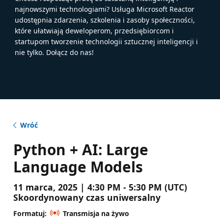
najnowszymi technologiami? Usługa Microsoft Reactor
udostępnia zdarzenia, szkolenia i zasoby społeczności,
które ułatwiają deweloperom, przedsiębiorcom i
startupom tworzenie technologii sztucznej inteligencji i
nie tylko. Dołącz do nas!
Wróć
Python + AI: Large
Language Models
11 marca, 2025 | 4:30 PM - 5:30 PM (UTC)
Skoordynowany czas uniwersalny
Formatuj:
Transmisja na żywo