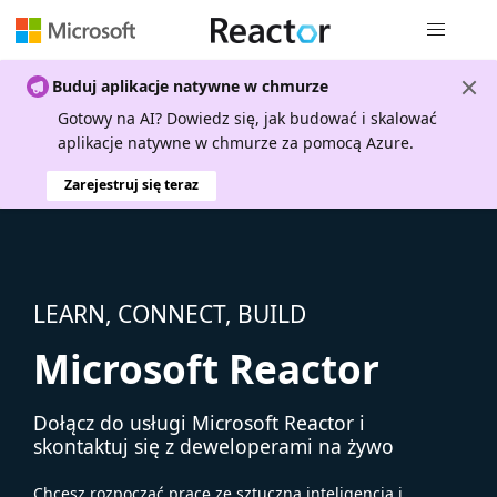
Nawigacja 
Buduj aplikacje natywne w chmurze
Gotowy na AI? Dowiedz się, jak budować i skalować
aplikacje natywne w chmurze za pomocą Azure.
Zarejestruj się teraz
LEARN, CONNECT, BUILD
Microsoft Reactor
Dołącz do usługi Microsoft Reactor i
skontaktuj się z deweloperami na żywo
Chcesz rozpocząć pracę ze sztuczną inteligencją i