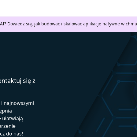
AI? Dowiedz się, jak budować i skalować aplikacje natywne w chm
ntaktuj się z
ą i najnowszymi
ępnia
e ułatwiają
orzenie
ącz do nas!