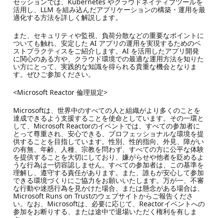
セッションでは、Kubernetes やクラウドネイティブツールを
活用し、LLM を組み込んだアプリケーションの構築・運用を最
適化する方法を詳しく解説します。
また、セキュリティや監視、負荷分散などの重要なポイントに
ついても触れ、安定した AI アプリの運用を実現するためのベ
ストプラクティスをご紹介します。AI を活用したアプリ開発
に関心のある方や、クラウド環境での最適な運用方法を知りた
い方にとって、実践的な知識を得られる貴重な機会となりま
す。ぜひご参加ください。
<Microsoft Reactor 倫理規定>
Microsoftは、世界中のすべての人と組織がより多くのことを
達成できるよう支援することを使命としています。その一環と
して、Microsoft Reactorのイベントでは、すべての参加者に
とって尊重され、安心できる、プロフェッショナルな環境を提
供することを目指しています。性別、性的指向、外見、障がい
の有無、年齢、人種、宗教を問わず、すべての方に公平な体験
を提供することを大切にしており、嫌がらせや他者を貶めるよ
うな行為は一切容認しません。すべての参加者は、この基準を
理解し、遵守する責任があります。また、誰もが安心して参加
できる環境づくりにご協力をお願いいたします。万が一、不審
な行動や迷惑行為を見かけた場合、または懸念がある場合は、
Microsoft Runs on Trustのウェブサイトからご報告くださ
い。なお、Microsoftは、必要に応じて、Reactorイベントへの
参加をお断りする、または途中で退場いただく権利を有しま