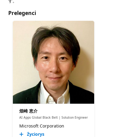
す。
Prelegenci
畑崎 恵介
AI Apps Global Black Belt | Solution Engineer
Microsoft Corporation
Życiorys