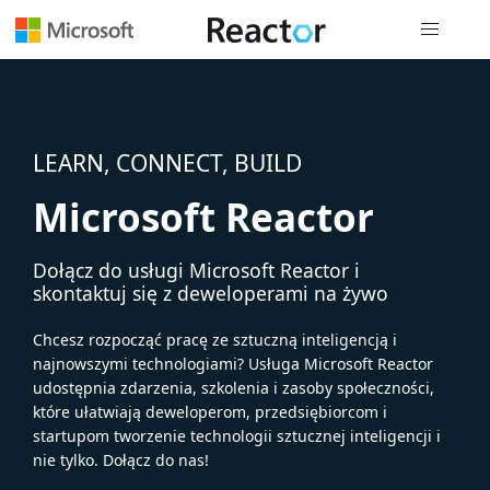
Nawigacja 
LEARN, CONNECT, BUILD
Microsoft Reactor
Dołącz do usługi Microsoft Reactor i
skontaktuj się z deweloperami na żywo
Chcesz rozpocząć pracę ze sztuczną inteligencją i
najnowszymi technologiami? Usługa Microsoft Reactor
udostępnia zdarzenia, szkolenia i zasoby społeczności,
które ułatwiają deweloperom, przedsiębiorcom i
startupom tworzenie technologii sztucznej inteligencji i
nie tylko. Dołącz do nas!