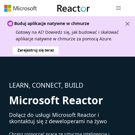
Nawigacja 
Buduj aplikacje natywne w chmurze
Gotowy na AI? Dowiedz się, jak budować i skalować
aplikacje natywne w chmurze za pomocą Azure.
Zarejestruj się teraz
LEARN, CONNECT, BUILD
Microsoft Reactor
Dołącz do usługi Microsoft Reactor i
skontaktuj się z deweloperami na żywo
Chcesz rozpocząć pracę ze sztuczną inteligencją i