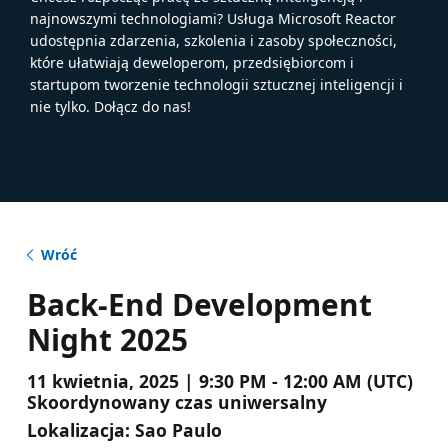
najnowszymi technologiami? Usługa Microsoft Reactor
udostępnia zdarzenia, szkolenia i zasoby społeczności,
które ułatwiają deweloperom, przedsiębiorcom i
startupom tworzenie technologii sztucznej inteligencji i
nie tylko. Dołącz do nas!
Wróć
Back-End Development
Night 2025
11 kwietnia, 2025 | 9:30 PM - 12:00 AM (UTC)
Skoordynowany czas uniwersalny
Lokalizacja:
Sao Paulo