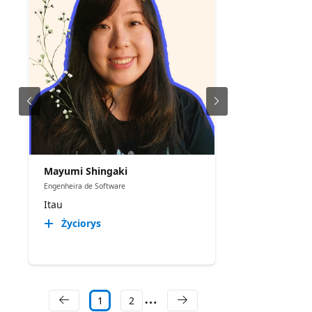
Mayumi Shingaki
Engenheira de Software
Itau
Życiorys
1
2