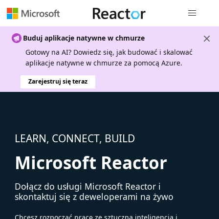
Nawigacja 
Buduj aplikacje natywne w chmurze
Gotowy na AI? Dowiedz się, jak budować i skalować
aplikacje natywne w chmurze za pomocą Azure.
Zarejestruj się teraz
LEARN, CONNECT, BUILD
Microsoft Reactor
Dołącz do usługi Microsoft Reactor i
skontaktuj się z deweloperami na żywo
Chcesz rozpocząć pracę ze sztuczną inteligencją i