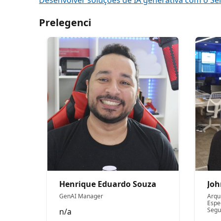
Prelegenci
Henrique Eduardo Souza
Joh
GenAI Manager
Arqui
Espe
Segu
n/a