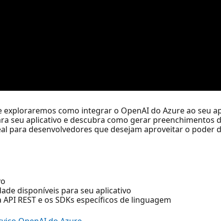
e exploraremos como integrar o OpenAI do Azure ao seu apl
ara seu aplicativo e descubra como gerar preenchimentos 
al para desenvolvedores que desejam aproveitar o poder da 
vo
ade disponíveis para seu aplicativo
API REST e os SDKs específicos de linguagem
rviço OpenAI do Azure