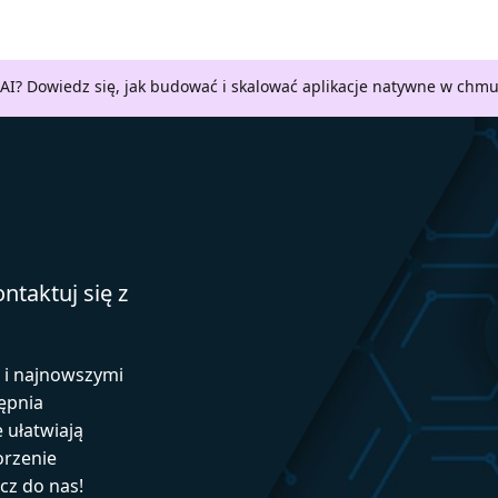
AI? Dowiedz się, jak budować i skalować aplikacje natywne w chm
ntaktuj się z
ą i najnowszymi
ępnia
e ułatwiają
orzenie
ącz do nas!