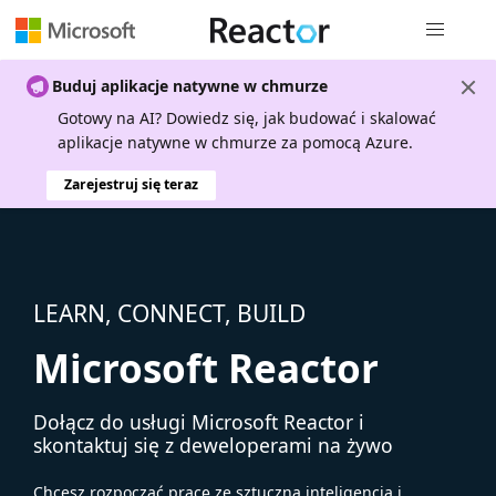
Nawigacja 
Buduj aplikacje natywne w chmurze
Gotowy na AI? Dowiedz się, jak budować i skalować
aplikacje natywne w chmurze za pomocą Azure.
Zarejestruj się teraz
LEARN, CONNECT, BUILD
Microsoft Reactor
Dołącz do usługi Microsoft Reactor i
skontaktuj się z deweloperami na żywo
Chcesz rozpocząć pracę ze sztuczną inteligencją i