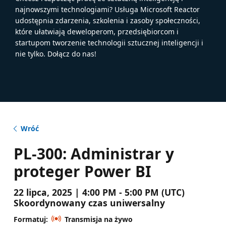
najnowszymi technologiami? Usługa Microsoft Reactor
udostępnia zdarzenia, szkolenia i zasoby społeczności,
które ułatwiają deweloperom, przedsiębiorcom i
startupom tworzenie technologii sztucznej inteligencji i
nie tylko. Dołącz do nas!
Wróć
PL-300: Administrar y
proteger Power BI
22 lipca, 2025 | 4:00 PM - 5:00 PM (UTC)
Skoordynowany czas uniwersalny
Formatuj:
Transmisja na żywo