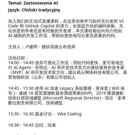
Temat: Zastosowania AI
Język: Chiński tradycyjny
加入我们的互动式直播课程，在这里你将学习如何充分发挥 VS
Code 和 GitHub Copilot 的潜力，全面提升你的编码体验。无
论你是初学者还是有经验的开发者，本次课程都会向你介绍由
AI 辅助的开发工作流，帮助你更快地写出更高质量的代码。
主持人：卢建晖 - 微软高级云布道师
活动日程：
14:00 - 14:45 放弃可视化工作流：用轻代码更快、更可靠地交
付 AI Agent - 衣明志 - AI 和开发技术双方向微软最有价值专家
（MVP）AI 和开发技术双方向 , 烟台易云网络科技有限公司、基
普智能科技（山东）有限公司创始人
14:45 - 15:30 使用 AI 加速 Legacy 系統重構 - 黃保翕 ( Will 保
哥 ) - 連續 18 度當選微軟最有價值專家(MVP)。2019 獲選微軟
技術社群區域總監 (Microsoft Regional Director) - 現任「多奇
數位創意有限公司」技術總監
15:30 - 16:30 圆桌讨论： Vibe Coding
16:30 - 16:45 总结，结束