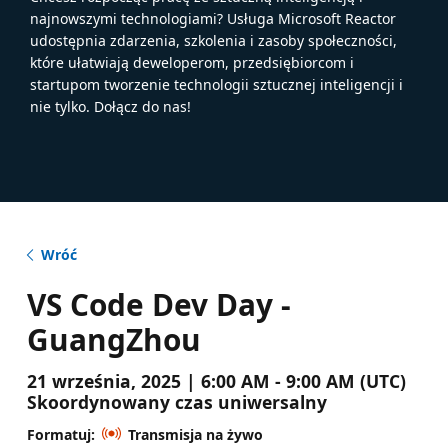
najnowszymi technologiami? Usługa Microsoft Reactor
udostępnia zdarzenia, szkolenia i zasoby społeczności,
które ułatwiają deweloperom, przedsiębiorcom i
startupom tworzenie technologii sztucznej inteligencji i
nie tylko. Dołącz do nas!
Wróć
VS Code Dev Day -
GuangZhou
21 września, 2025 | 6:00 AM - 9:00 AM (UTC)
Skoordynowany czas uniwersalny
Formatuj:
Transmisja na żywo