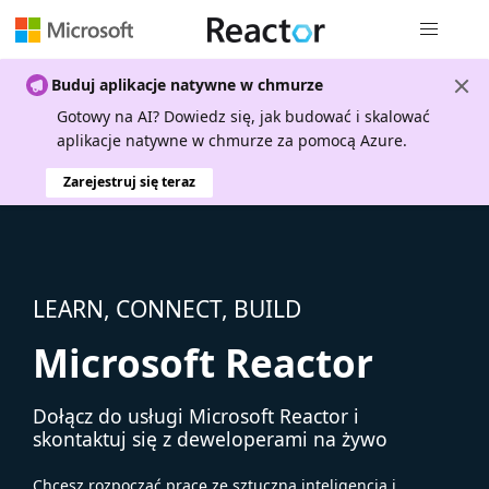
Nawigacja 
Buduj aplikacje natywne w chmurze
Gotowy na AI? Dowiedz się, jak budować i skalować
aplikacje natywne w chmurze za pomocą Azure.
Zarejestruj się teraz
LEARN, CONNECT, BUILD
Microsoft Reactor
Dołącz do usługi Microsoft Reactor i
skontaktuj się z deweloperami na żywo
Chcesz rozpocząć pracę ze sztuczną inteligencją i