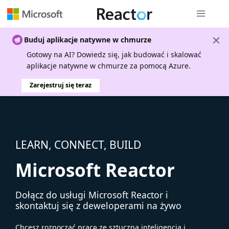
Nawigacja 
Buduj aplikacje natywne w chmurze
Gotowy na AI? Dowiedz się, jak budować i skalować
aplikacje natywne w chmurze za pomocą Azure.
Zarejestruj się teraz
LEARN, CONNECT, BUILD
Microsoft Reactor
Dołącz do usługi Microsoft Reactor i
skontaktuj się z deweloperami na żywo
Chcesz rozpocząć pracę ze sztuczną inteligencją i