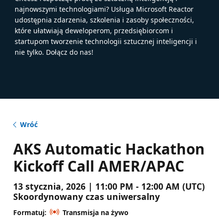
najnowszymi technologiami? Usługa Microsoft Reactor
udostępnia zdarzenia, szkolenia i zasoby społeczności,
które ułatwiają deweloperom, przedsiębiorcom i
startupom tworzenie technologii sztucznej inteligencji i
nie tylko. Dołącz do nas!
Wróć
AKS Automatic Hackathon
Kickoff Call AMER/APAC
13 stycznia, 2026 | 11:00 PM - 12:00 AM (UTC)
Skoordynowany czas uniwersalny
Formatuj:
Transmisja na żywo