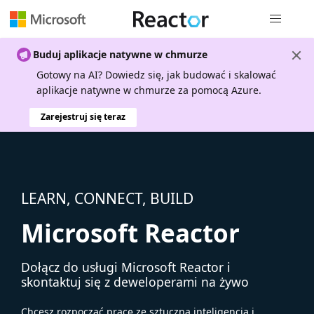
Nawigacja 
Buduj aplikacje natywne w chmurze
Gotowy na AI? Dowiedz się, jak budować i skalować
aplikacje natywne w chmurze za pomocą Azure.
Zarejestruj się teraz
LEARN, CONNECT, BUILD
Microsoft Reactor
Dołącz do usługi Microsoft Reactor i
skontaktuj się z deweloperami na żywo
Chcesz rozpocząć pracę ze sztuczną inteligencją i