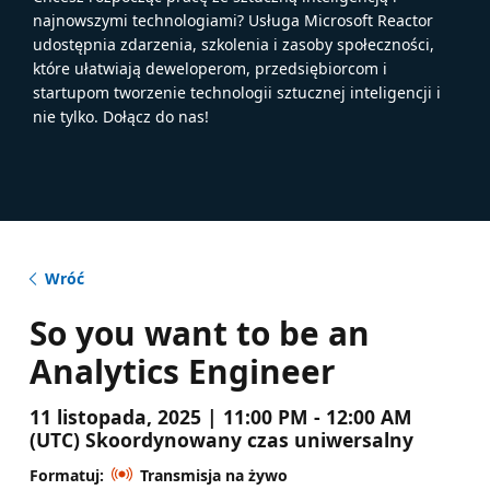
najnowszymi technologiami? Usługa Microsoft Reactor
udostępnia zdarzenia, szkolenia i zasoby społeczności,
które ułatwiają deweloperom, przedsiębiorcom i
startupom tworzenie technologii sztucznej inteligencji i
nie tylko. Dołącz do nas!
Wróć
So you want to be an
Analytics Engineer
11 listopada, 2025 | 11:00 PM - 12:00 AM
(UTC) Skoordynowany czas uniwersalny
Formatuj:
Transmisja na żywo