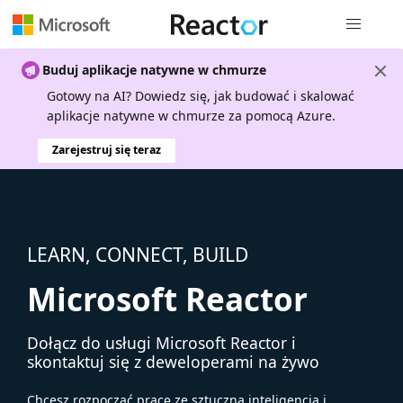
Nawigacja 
Buduj aplikacje natywne w chmurze
Gotowy na AI? Dowiedz się, jak budować i skalować
aplikacje natywne w chmurze za pomocą Azure.
Zarejestruj się teraz
LEARN, CONNECT, BUILD
Microsoft Reactor
Dołącz do usługi Microsoft Reactor i
skontaktuj się z deweloperami na żywo
Chcesz rozpocząć pracę ze sztuczną inteligencją i