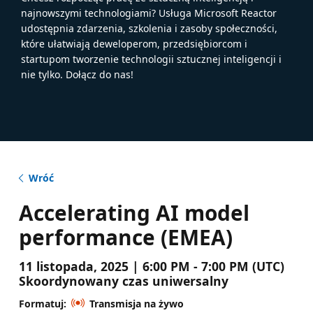
najnowszymi technologiami? Usługa Microsoft Reactor
udostępnia zdarzenia, szkolenia i zasoby społeczności,
które ułatwiają deweloperom, przedsiębiorcom i
startupom tworzenie technologii sztucznej inteligencji i
nie tylko. Dołącz do nas!
Wróć
Accelerating AI model
performance (EMEA)
11 listopada, 2025 | 6:00 PM - 7:00 PM (UTC)
Skoordynowany czas uniwersalny
Formatuj:
Transmisja na żywo