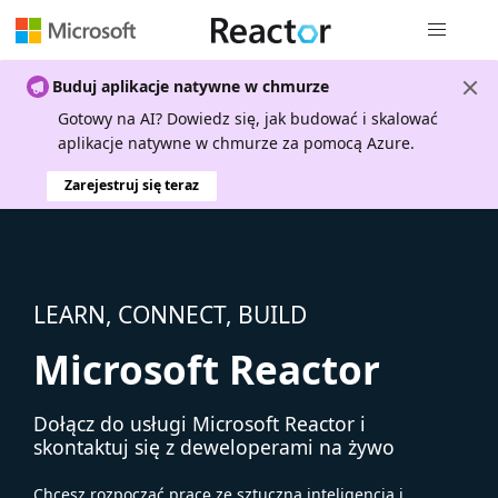
Nawigacja 
Buduj aplikacje natywne w chmurze
Gotowy na AI? Dowiedz się, jak budować i skalować
aplikacje natywne w chmurze za pomocą Azure.
Zarejestruj się teraz
LEARN, CONNECT, BUILD
Microsoft Reactor
Dołącz do usługi Microsoft Reactor i
skontaktuj się z deweloperami na żywo
Chcesz rozpocząć pracę ze sztuczną inteligencją i