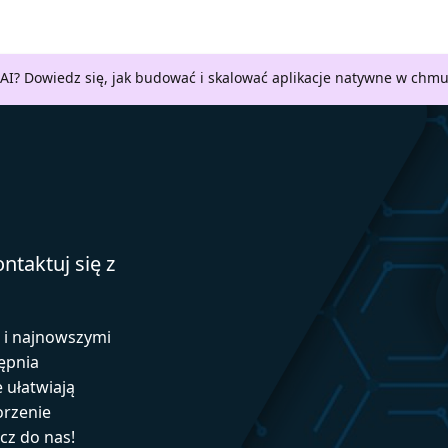
AI? Dowiedz się, jak budować i skalować aplikacje natywne w chm
ntaktuj się z
ą i najnowszymi
ępnia
e ułatwiają
orzenie
ącz do nas!