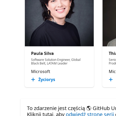
Paula Silva
Thi
Software Solution Engineer, Global
Seni
Black Belt, LATAM Leader
Produ
Microsoft
Mic
Życiorys
To zdarzenie jest częścią 🌎 GitHub U
Kliknij tutaj, aby
odwiedź stronę serii