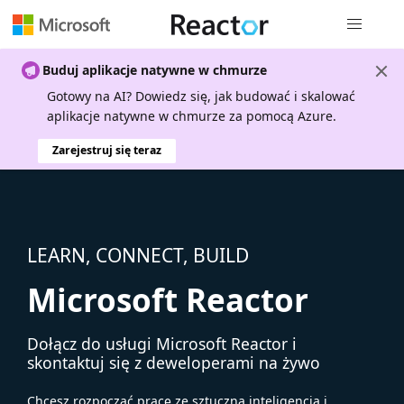
Nawigacja 
Buduj aplikacje natywne w chmurze
Gotowy na AI? Dowiedz się, jak budować i skalować
aplikacje natywne w chmurze za pomocą Azure.
Zarejestruj się teraz
LEARN, CONNECT, BUILD
Microsoft Reactor
Dołącz do usługi Microsoft Reactor i
skontaktuj się z deweloperami na żywo
Chcesz rozpocząć pracę ze sztuczną inteligencją i