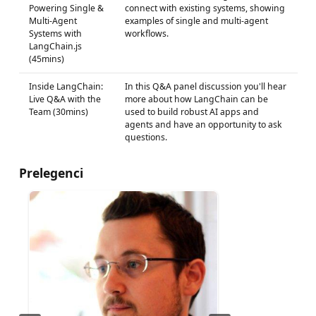
Powering Single &
connect with existing systems, showing
Multi-Agent
examples of single and multi-agent
Systems with
workflows.
LangChain.js
(45mins)
Inside LangChain:
In this Q&A panel discussion you'll hear
Live Q&A with the
more about how LangChain can be
Team (30mins)
used to build robust AI apps and
agents and have an opportunity to ask
questions.
Prelegenci