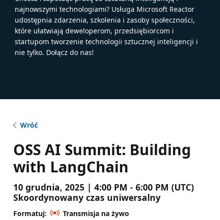
najnowszymi technologiami? Usługa Microsoft Reactor
udostępnia zdarzenia, szkolenia i zasoby społeczności,
które ułatwiają deweloperom, przedsiębiorcom i
startupom tworzenie technologii sztucznej inteligencji i
nie tylko. Dołącz do nas!
Wróć
OSS AI Summit: Building
with LangChain
10 grudnia, 2025 | 4:00 PM - 6:00 PM (UTC)
Skoordynowany czas uniwersalny
Formatuj:
Transmisja na żywo