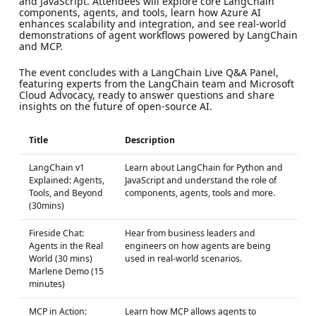
and JavaScript. Attendees will explore core LangChain
components, agents, and tools, learn how Azure AI
enhances scalability and integration, and see real-world
demonstrations of agent workflows powered by LangChain
and MCP.
The event concludes with a LangChain Live Q&A Panel,
featuring experts from the LangChain team and Microsoft
Cloud Advocacy, ready to answer questions and share
insights on the future of open-source AI.
Title
Description
LangChain v1
Learn about LangChain for Python and
Explained: Agents,
JavaScript and understand the role of
Tools, and Beyond
components, agents, tools and more.
(30mins)
Fireside Chat:
Hear from business leaders and
Agents in the Real
engineers on how agents are being
World (30 mins)
used in real-world scenarios.
Marlene Demo (15
minutes)
MCP in Action:
Learn how MCP allows agents to