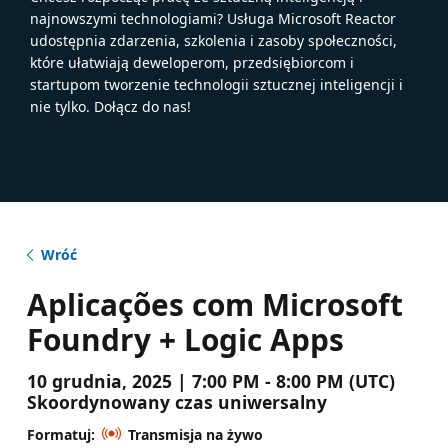
najnowszymi technologiami? Usługa Microsoft Reactor
udostępnia zdarzenia, szkolenia i zasoby społeczności,
które ułatwiają deweloperom, przedsiębiorcom i
startupom tworzenie technologii sztucznej inteligencji i
nie tylko. Dołącz do nas!
Wróć
Aplicações com Microsoft
Foundry + Logic Apps
10 grudnia, 2025 | 7:00 PM - 8:00 PM (UTC)
Skoordynowany czas uniwersalny
Formatuj:
Transmisja na żywo