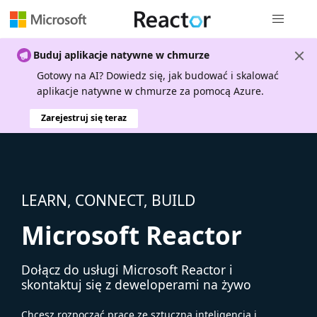
Nawigacja 
Buduj aplikacje natywne w chmurze
Gotowy na AI? Dowiedz się, jak budować i skalować
aplikacje natywne w chmurze za pomocą Azure.
Zarejestruj się teraz
LEARN, CONNECT, BUILD
Microsoft Reactor
Dołącz do usługi Microsoft Reactor i
skontaktuj się z deweloperami na żywo
Chcesz rozpocząć pracę ze sztuczną inteligencją i