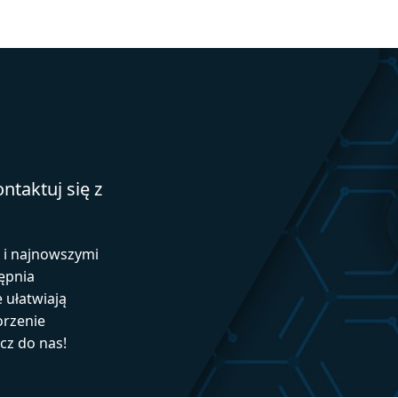
ntaktuj się z
ą i najnowszymi
ępnia
e ułatwiają
orzenie
ącz do nas!