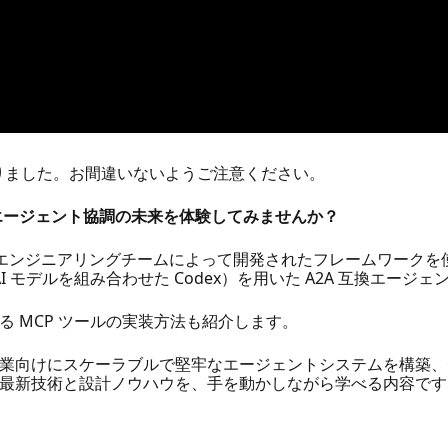
なりました。お間違いないようご注意ください。 ​
したマルチエージェント協調の未来を体験してみませんか？
oGen エンジニアリングチームによって開発されたフレームワークを使い、
penAI モデルを組み合わせた Codex）を用いた A2A 互換エ
 MCP ツールの実装方法も紹介します。
業向けにスケーラブルで堅牢なエージェントシステムを構築、
最新技術と設計ノウハウを、手を動かしながら学べる内容です