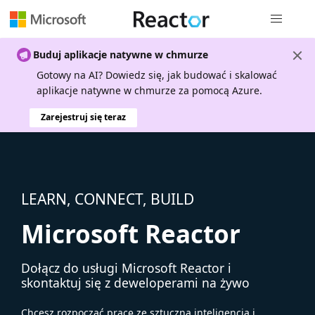
Nawigacja 
Buduj aplikacje natywne w chmurze
Gotowy na AI? Dowiedz się, jak budować i skalować
aplikacje natywne w chmurze za pomocą Azure.
Zarejestruj się teraz
LEARN, CONNECT, BUILD
Microsoft Reactor
Dołącz do usługi Microsoft Reactor i
skontaktuj się z deweloperami na żywo
Chcesz rozpocząć pracę ze sztuczną inteligencją i