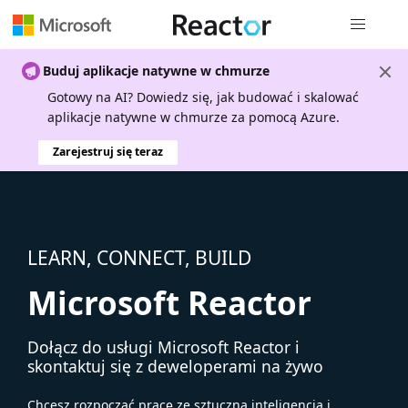
Nawigacja 
Buduj aplikacje natywne w chmurze
Gotowy na AI? Dowiedz się, jak budować i skalować
aplikacje natywne w chmurze za pomocą Azure.
Zarejestruj się teraz
LEARN, CONNECT, BUILD
Microsoft Reactor
Dołącz do usługi Microsoft Reactor i
skontaktuj się z deweloperami na żywo
Chcesz rozpocząć pracę ze sztuczną inteligencją i