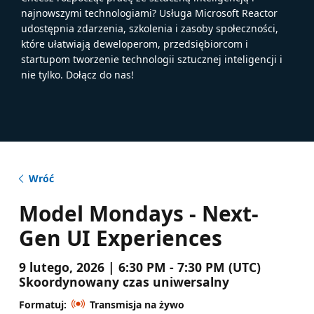
najnowszymi technologiami? Usługa Microsoft Reactor
udostępnia zdarzenia, szkolenia i zasoby społeczności,
które ułatwiają deweloperom, przedsiębiorcom i
startupom tworzenie technologii sztucznej inteligencji i
nie tylko. Dołącz do nas!
Wróć
Model Mondays - Next-
Gen UI Experiences
9 lutego, 2026 | 6:30 PM - 7:30 PM (UTC)
Skoordynowany czas uniwersalny
Formatuj:
Transmisja na żywo