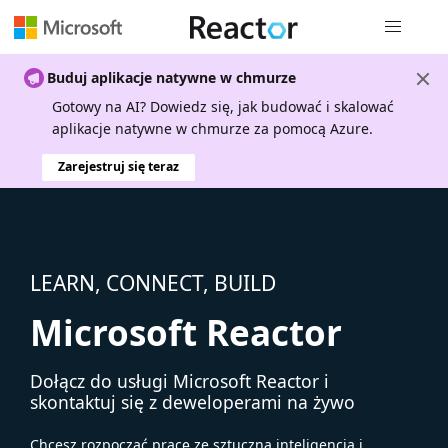
Nawigacja 
Buduj aplikacje natywne w chmurze
Gotowy na AI? Dowiedz się, jak budować i skalować
aplikacje natywne w chmurze za pomocą Azure.
Zarejestruj się teraz
LEARN, CONNECT, BUILD
Microsoft Reactor
Dołącz do usługi Microsoft Reactor i
skontaktuj się z deweloperami na żywo
Chcesz rozpocząć pracę ze sztuczną inteligencją i