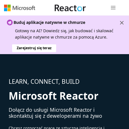
Nawigacja 
Buduj aplikacje natywne w chmurze
Gotowy na AI? Dowiedz się, jak budować i skalować
aplikacje natywne w chmurze za pomocą Azure.
Zarejestruj się teraz
LEARN, CONNECT, BUILD
Microsoft Reactor
Dołącz do usługi Microsoft Reactor i
skontaktuj się z deweloperami na żywo
Chcesz rozpocząć pracę ze sztuczną inteligencją i