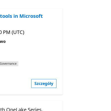
tools in Microsoft
00 PM (UTC)
ywo
Governance
Szczegóły
ith OneLake Series.