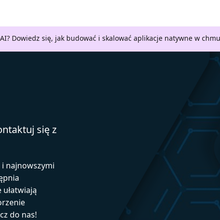
AI? Dowiedz się, jak budować i skalować aplikacje natywne w chm
ntaktuj się z
ą i najnowszymi
ępnia
e ułatwiają
orzenie
ącz do nas!