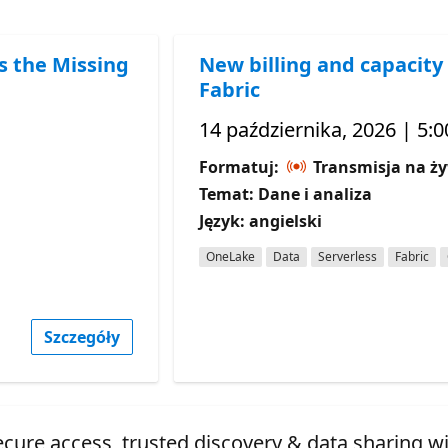
s the Missing
New billing and capacity 
Fabric
14 października, 2026 | 5:
Formatuj:
Transmisja na ż
Temat: Dane i analiza
Język: angielski
OneLake
Data
Serverless
Fabric
Szczegóły
ecure access, trusted discovery & data sharing w