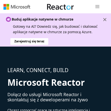
Nawigacja 
Buduj aplikacje natywne w chmurze
Gotowy na AI? Dowiedz się, jak budować i skalować
aplikacje natywne w chmurze za pomocą Azure.
Zarejestruj się teraz
LEARN, CONNECT, BUILD
Microsoft Reactor
Dołącz do usługi Microsoft Reactor i
skontaktuj się z deweloperami na żywo
Chcesz rozpocząć pracę ze sztuczną inteligencją i