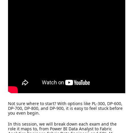
Not sure where to start? With options like PL-300, DP-600,
DP-700, DP-800, and DP-900, it is easy to feel stuck before
you even begin.
In this session, we will break down each exam and the
role it maps to, from Power BI Data Analyst to Fabric