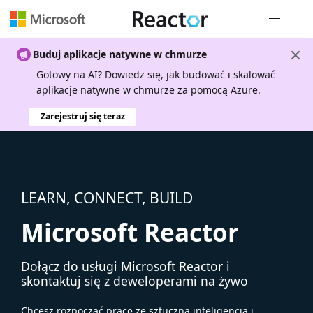
Nawigacja 
Buduj aplikacje natywne w chmurze
Gotowy na AI? Dowiedz się, jak budować i skalować
aplikacje natywne w chmurze za pomocą Azure.
Zarejestruj się teraz
LEARN, CONNECT, BUILD
Microsoft Reactor
Dołącz do usługi Microsoft Reactor i
skontaktuj się z deweloperami na żywo
Chcesz rozpocząć pracę ze sztuczną inteligencją i