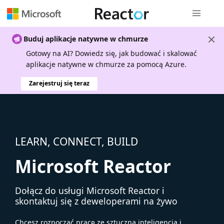
Nawigacja 
Buduj aplikacje natywne w chmurze
Gotowy na AI? Dowiedz się, jak budować i skalować
aplikacje natywne w chmurze za pomocą Azure.
Zarejestruj się teraz
LEARN, CONNECT, BUILD
Microsoft Reactor
Dołącz do usługi Microsoft Reactor i
skontaktuj się z deweloperami na żywo
Chcesz rozpocząć pracę ze sztuczną inteligencją i