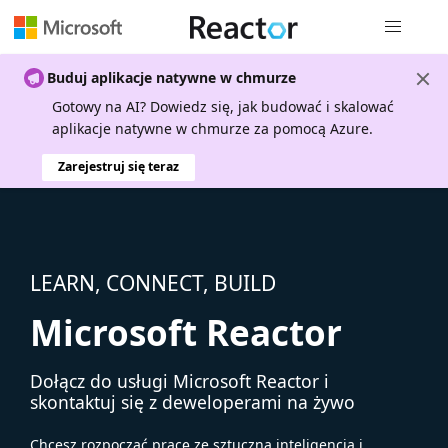
Nawigacja 
Buduj aplikacje natywne w chmurze
Gotowy na AI? Dowiedz się, jak budować i skalować
aplikacje natywne w chmurze za pomocą Azure.
Zarejestruj się teraz
LEARN, CONNECT, BUILD
Microsoft Reactor
Dołącz do usługi Microsoft Reactor i
skontaktuj się z deweloperami na żywo
Chcesz rozpocząć pracę ze sztuczną inteligencją i