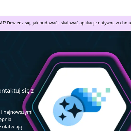
AI? Dowiedz się, jak budować i skalować aplikacje natywne w chm
ntaktuj się z
ą i najnowszymi
ępnia
e ułatwiają