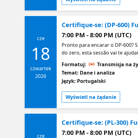
próprio ritmo.
Certifique-se: (DP-600) 
7:00 PM - 8:00 PM (UTC)
cze
Pronto para encarar o DP-600? 
18
do zero, esta sessão vai te ajud
tópicos do exame DP-600, inclu
Formatuj:
Transmisja na ż
soluções analíticas no Microsoft
czwartek
Temat: Dane i analiza
Também vamos compartilhar orie
2026
Język: Portugalski
quiser se aprofundar, vamos in
Wyświetl na żądanie
Certifique-se: (PL-300)
7:00 PM - 8:00 PM (UTC)
cze