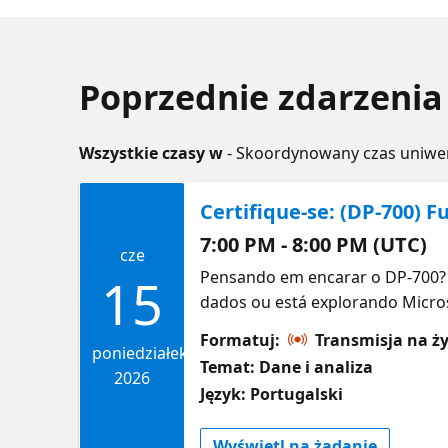
Poprzednie zdarzenia 
Wszystkie czasy w
- Skoordynowany czas uniwe
Certifique-se: (DP-700) 
7:00 PM - 8:00 PM (UTC)
cze
Pensando em encarar o DP-700? 
15
dados ou está explorando Microso
confiança. Vamos passar pelas pr
Formatuj:
Transmisja na ż
pipelines, transformação, orqu
poniedziałek
Temat: Dane i analiza
Você vai entender como esses co
2026
Język: Portugalski
sair com uma abordagem prática
esforços. Se quiser se aprofund
Wyświetl na żądanie