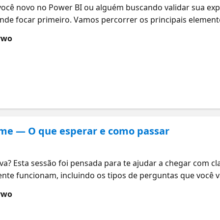
cê novo no Power BI ou alguém buscando validar sua exper
nde focar primeiro. Vamos percorrer os principais element
o o percurso dos seus dados, desde a preparação e model
ywo
ts com visualizações eficazes. Você vai ver como cada etapa
ras com dados. Também vamos compartilhar dicas práticas p
 exame e ganhar experiência ao longo do processo. Se quise
a você continuar aprendendo no seu próprio ritmo.
xame — O que esperar e como passar
va? Esta sessão foi pensada para te ajudar a chegar com cl
te funcionam, incluindo os tipos de perguntas que você v
egar muita gente de surpresa. Você também vai ouvir dire
ywo
eais sobre o que realmente funciona. Também vamos compar
po durante a prova e manter o foco nos momentos mais imp