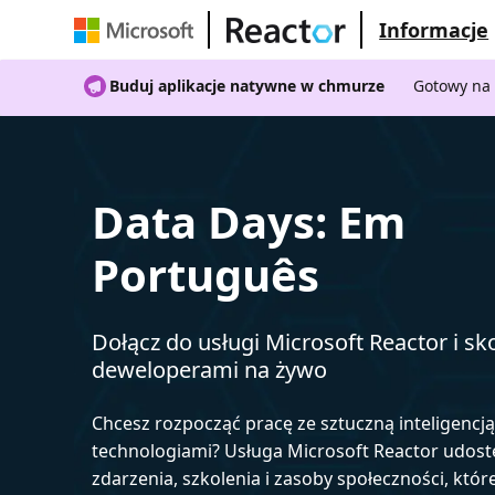
Informacje
Buduj aplikacje natywne w chmurze
Gotowy na 
Data Days: Em
Português
Dołącz do usługi Microsoft Reactor i sko
deweloperami na żywo
Chcesz rozpocząć pracę ze sztuczną inteligencj
technologiami? Usługa Microsoft Reactor udost
zdarzenia, szkolenia i zasoby społeczności, któr