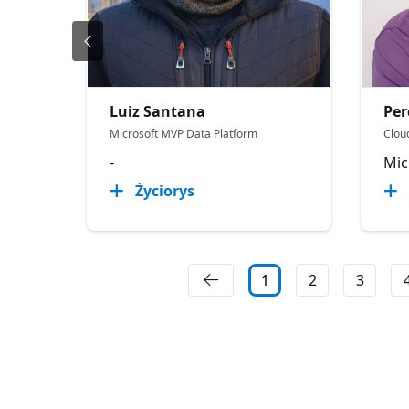
Luiz Santana
Pe
Microsoft MVP Data Platform
Cloud
-
Mic
Życiorys
1
2
3