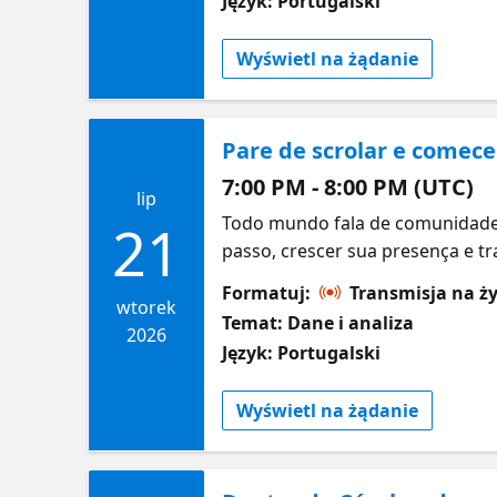
Język: Portugalski
começando agora ou perto da prov
Wyświetl na żądanie
Pare de scrolar e comece
7:00 PM - 8:00 PM (UTC)
lip
Todo mundo fala de comunidade.
21
passo, crescer sua presença e t
se conectar nas comunidades de 
Formatuj:
Transmisja na ż
trocar ideia, fazer conexões e 
wtorek
Temat: Dane i analiza
pra se envolver, aparecer mais 
2026
Język: Portugalski
começando ou já é ativo, é aqui
Wyświetl na żądanie