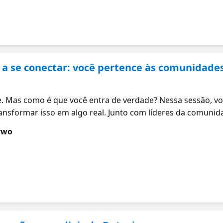
a, esta sessão vai te ajudar a se sentir preparado.
 a se conectar: você pertence às comunidade
 Mas como é que você entra de verdade? Nessa sessão, voc
ransformar isso em algo real. Junto com líderes da comuni
Microsoft Fabric, SQL, Power BI e AI, conhecer gente que 
ywo
ganhar ritmo criando coisas que você realmente curte. Vam
e transformar pequenos passos em progresso de verdade. N
 que conexões viram crescimento.