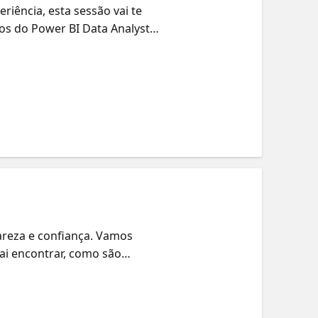
iência, esta sessão vai te
os do Power BI Data Analyst
agem até a criação de
 se conecta e como tudo se
ara desenvolver suas
r se aprofundar, vamos indicar
areza e confiança. Vamos
ai encontrar, como são
tamente de pessoas que já
tilhar estratégias práticas
ortantes. Esteja você