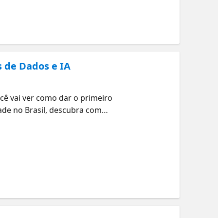
s de Dados e IA
ê vai ver como dar o primeiro
dade no Brasil, descubra como
tá na mesma jornada que você,
os te mostrar caminhos simples
ão importa se você tá