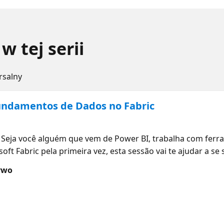
w tej serii
rsalny
Fundamentos de Dados no Fabric
Seja você alguém que vem de Power BI, trabalha com ferr
ft Fabric pela primeira vez, esta sessão vai te ajudar a se
incipais áreas do exame DP-700 e o que elas significam na 
ywo
estração, armazenamento e gerenciamento de soluções de d
nceitos se conectam e quais habilidades realmente fazem 
 para estudar, com orientações sobre como priorizar seu 
ar, vamos indicar sessões on-demand por tema para você c