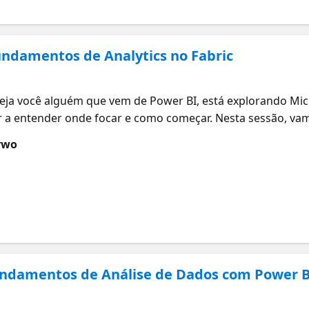
Fundamentos de Analytics no Fabric
Seja você alguém que vem de Power BI, está explorando Mi
ar a entender onde focar e como começar. Nesta sessão, vam
indo ingestão de dados, transformação, modelagem, visual
ywo
 Fabric. Você vai ter uma visão clara do que é esperado e d
ntações práticas sobre como estruturar seu aprendizado 
dicar sessões on-demand por tema para você continuar apr
 Fundamentos de Análise de Dados com Power B