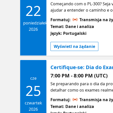
Começando com o PL-300? Seja vo
22
ajudar a entender o caminho e o
certification exam acompanhand
Formatuj:
Transmisja na ż
relatórios e a entrega de insigh
poniedziałek
Temat: Dane i analiza
junta para contar histórias cla
2026
Język: Portugalski
habilidades, se preparar para o
sessões on-demand por tema par
Wyświetl na żądanie
Certifique-se: Dia do E
7:00 PM - 8:00 PM (UTC)
cze
Se preparando para o dia da pro
25
detalhar como os exames realmen
estruturados e o que costuma p
Formatuj:
Transmisja na ż
fizeram e passaram, com dicas r
czwartek
Temat: Dane i analiza
para estudar, gerenciar seu tem
2026