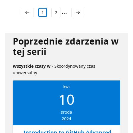
1
2
Poprzednie zdarzenia w
tej serii
Wszystkie czasy w
- Skoordynowany czas
uniwersalny
kwi
10
środa
2024
Introduction to GitHub Advanced