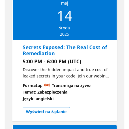
maj
to what we can expect from attackers in 2025
14
as well as how to level the playing field and
give an edge to the developing and security
teams.
środa
2025
Secrets Exposed: The Real Cost of
Remediation
5:00 PM - 6:00 PM (UTC)
Discover the hidden impact and true cost of
leaked secrets in your code. Join our webinar
to explore real-world scenarios, understand
Formatuj:
Transmisja na żywo
the challenges in remediation, and learn
Temat: Zabezpieczenia
how to proactively secure your development
Język: angielski
lifecycle.
Wyświetl na żądanie