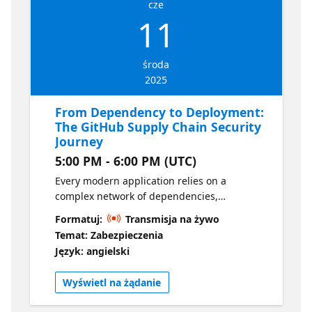
cze
11
środa
2025
From Dependency to Deployment:
The GitHub Supply Chain Security
Journey
5:00 PM - 6:00 PM (UTC)
Every modern application relies on a
complex network of dependencies,
workflows, and build systems. In this
Formatuj:
Transmisja na żywo
webinar, we’ll explore how GitHub Advanced
Temat: Zabezpieczenia
Security helps you secure your entire
Język: angielski
software supply chain, from the moment a
dependency is added to the final
Wyświetl na żądanie
deployment. You'll learn how features like
the dependency graph, Dependabot Alerts,