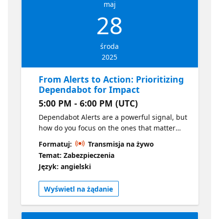
maj
28
środa
2025
From Alerts to Action: Prioritizing
Dependabot for Impact
5:00 PM - 6:00 PM (UTC)
Dependabot Alerts are a powerful signal, but
how do you focus on the ones that matter
most? In this webinar, you'll learn how to
Formatuj:
Transmisja na żywo
confidently prioritize alerts based on risk,
Temat: Zabezpieczenia
context, and team workflows. We'll share
Język: angielski
actionable strategies for turning a stream of
dependency vulnerability notifications into a
Wyświetl na żądanie
clear, efficient roadmap for improvement.