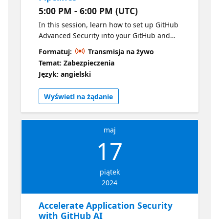
5:00 PM - 6:00 PM (UTC)
In this session, learn how to set up GitHub
Advanced Security into your GitHub and
Azure DevOps pipelines to keep your
Formatuj:
Transmisja na żywo
developers engaged and ensure security
Temat: Zabezpieczenia
throughout your development cycles.
Język: angielski
Wyświetl na żądanie
maj
17
piątek
2024
Accelerate Application Security
with GitHub AI