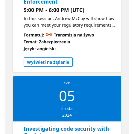
Enforcement
5:00 PM - 6:00 PM (UTC)
In this session, Andrew McCoy will show how
you can meet your regulatory requirements
by enforcing compliance standards and
Formatuj:
Transmisja na żywo
security policies with GitHub Advanced
Temat: Zabezpieczenia
Security.
Język: angielski
Wyświetl na żądanie
cze
05
środa
2024
Investigating code security with