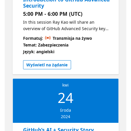
Security
5:00 PM - 6:00 PM (UTC)
In this session Ray Kao will share an
overview of GitHub Advanced Security key
features including code scanning, secret
Formatuj:
Transmisja na żywo
scanning, and supply chain security.
Temat: Zabezpieczenia
Język: angielski
Wyświetl na żądanie
kwi
24
środa
2024
GitHub’s AI + Security Story