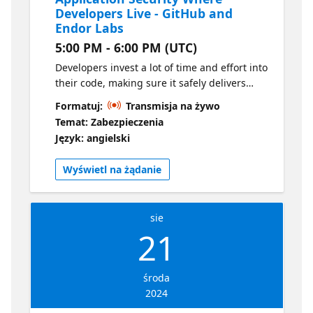
Developers Live - GitHub and
Endor Labs
5:00 PM - 6:00 PM (UTC)
Developers invest a lot of time and effort into
their code, making sure it safely delivers
innovation and value to users. Unfortunately,
Formatuj:
Transmisja na żywo
a lot of that effort is wasted investigating
Temat: Zabezpieczenia
security findings that ultimately represent no
Język: angielski
risk to the application. With the GitHub
Advanced Security integration, Endor Labs
Wyświetl na żądanie
enables development teams to establish
efficient, automated processes to deliver
software while eliminating 80% of the
sie
security noise that wastes developer time.
21
środa
2024