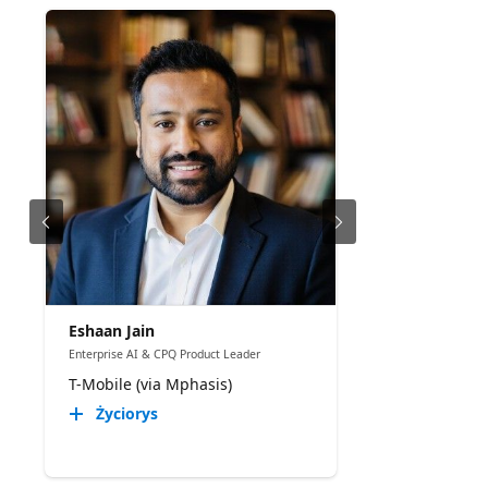
don't think of themselves as a scanning target,
and what that costs. How GitHub Advanced
Security's secret scanning, push protection, and
custom patterns close the gap, even for teams
that don't see themselves as developers. A
sample repo modeling a CPQ integration script
with a hardcoded OAuth token and API key. Push
protection blocking a commit in real time. A
custom regex pattern built for an enterprise
revenue-tool token format. The alert triage view a
security lead would actually work from.
Eshaan Jain
Enterprise AI & CPQ Product Leader
T-Mobile (via Mphasis)
Życiorys