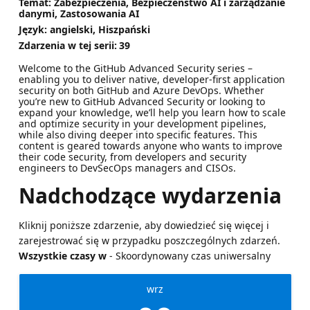
Temat: Zabezpieczenia, Bezpieczeństwo AI i zarządzanie
danymi, Zastosowania AI
Język: angielski, Hiszpański
Zdarzenia w tej serii:
39
Welcome to the GitHub Advanced Security series –
enabling you to deliver native, developer-first application
security on both GitHub and Azure DevOps. Whether
you’re new to GitHub Advanced Security or looking to
expand your knowledge, we’ll help you learn how to scale
and optimize security in your development pipelines,
while also diving deeper into specific features. This
content is geared towards anyone who wants to improve
their code security, from developers and security
engineers to DevSecOps managers and CISOs.
Nadchodzące wydarzenia
Kliknij poniższe zdarzenie, aby dowiedzieć się więcej i
zarejestrować się w przypadku poszczególnych zdarzeń.
Wszystkie czasy w
- Skoordynowany czas uniwersalny
wrz