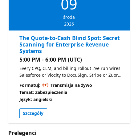
09
środa
2026
The Quote-to-Cash Blind Spot: Secret
Scanning for Enterprise Revenue
Systems
5:00 PM - 6:00 PM (UTC)
Every CPQ, CLM, and billing rollout I've run wires
Salesforce or Vlocity to DocuSign, Stripe or Zuora-
type billing, and ERP through API keys and OAuth
Formatuj:
Transmisja na żywo
tokens sitting in DataRaptors, Integration
Temat: Zabezpieczenia
Procedures, and deployment scripts. AppSec
Język: angielski
teams usually classify that layer as "business
configuration," so it never gets scanned the way
Szczegóły
application code does. Where credentials actually
live in a quote-to-cash stack: middleware scripts,
integration procedures, CI/CD for CPQ
Prelegenci
deployments. Why "business systems" teams