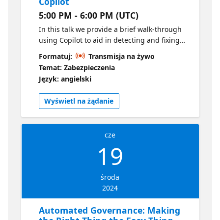
Copilot
5:00 PM - 6:00 PM (UTC)
In this talk we provide a brief walk-through
using Copilot to aid in detecting and fixing
security vulnerabilities in source code. Topics
Formatuj:
Transmisja na żywo
covered include: A basic introduction to
Temat: Zabezpieczenia
improving SDLC security using IDE and local
Język: angielski
environment tools Detecting OWASP Top 10
style vulnerabilities in an example
Wyświetl na żądanie
application Remediating detected issues
Creating .gitignore files to prevent
environment files being committed Looking
cze
at how GHAS can be combined with Copilot
19
to improve security further.
środa
2024
Automated Governance: Making