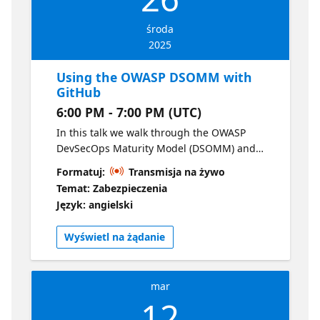
środa
2025
Using the OWASP DSOMM with
GitHub
6:00 PM - 7:00 PM (UTC)
In this talk we walk through the OWASP
DevSecOps Maturity Model (DSOMM) and
look at how implementing GitHub can aid in
Formatuj:
Transmisja na żywo
shifting-left. Alongside discussing the basics
Temat: Zabezpieczenia
of the DSOMM, we also map the use of
Język: angielski
GitHub services to the model's various
dimensions and sub-dimensions and
Wyświetl na żądanie
demonstrate how to measure the current
maturity state.
mar
12