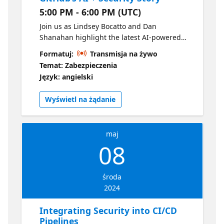
5:00 PM - 6:00 PM (UTC)
Join us as Lindsey Bocatto and Dan
Shanahan highlight the latest AI-powered
features in GitHub Advanced Security.
Formatuj:
Transmisja na żywo
Temat: Zabezpieczenia
Język: angielski
Wyświetl na żądanie
maj
08
środa
2024
Integrating Security into CI/CD
Pipelines