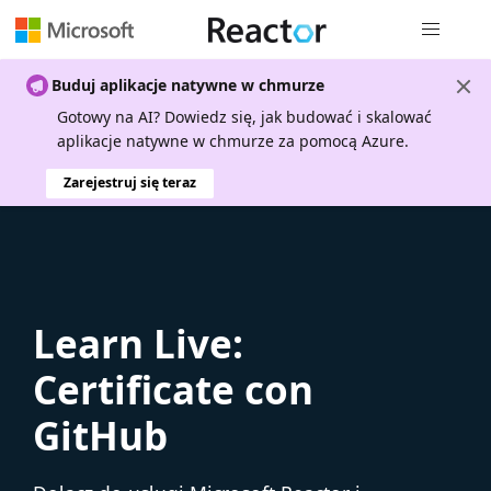
Nawigacja 
Buduj aplikacje natywne w chmurze
Gotowy na AI? Dowiedz się, jak budować i skalować
aplikacje natywne w chmurze za pomocą Azure.
Zarejestruj się teraz
Learn Live:
Certificate con
GitHub