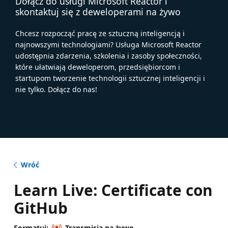
Dołącz do usługi Microsoft Reactor i
skontaktuj się z deweloperami na żywo
Chcesz rozpocząć pracę ze sztuczną inteligencją i
najnowszymi technologiami? Usługa Microsoft Reactor
udostępnia zdarzenia, szkolenia i zasoby społeczności,
które ułatwiają deweloperom, przedsiębiorcom i
startupom tworzenie technologii sztucznej inteligencji i
nie tylko. Dołącz do nas!
Wróć
Learn Live: Certificate con
GitHub
Formatuj:
Transmisja na żywo