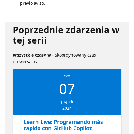
previo aviso.
Poprzednie zdarzenia w
tej serii
Wszystkie czasy w
- Skoordynowany czas
uniwersalny
cze
07
piątek
2024
Learn Live: Programando más
rapido con GitHub Copilot