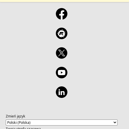
y no se puede canjear por dinero en efectivo.
Los impuestos, si los hubiera, son
responsabilidad exclusiva del destinatario.
Microsoft se reserva el derecho de cancelar,
cambiar o suspender esta oferta en
cualquier momento sin previo aviso.
Zmień język
Twoja strefa czasowa