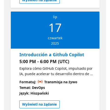
lip
17
czwartek
2025
Introducción a Github Copilot
5:00 PM - 6:00 PM (UTC)
Explora cómo GitHub Copilot, impulsado por
IA, puede acelerar tu desarrollo dentro de VS
Code y GitHub. Verás cómo generar código,
Formatuj:
Transmisja na żywo
escribir pruebas y mejorar tu flujo de trabajo
Temat: DevOps
con sugerencias inteligentes en tiempo real.
Język: Hiszpański
Introducción a Github Copilot
Wyświetl na żądanie