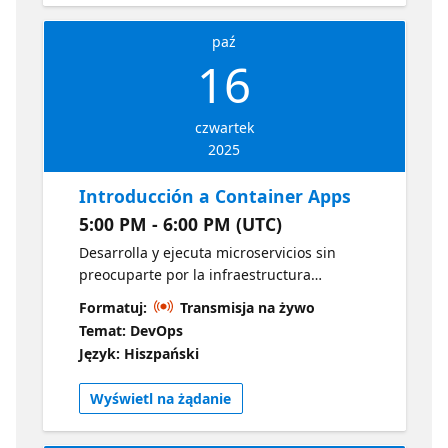
paź
16
czwartek
2025
Introducción a Container Apps
5:00 PM - 6:00 PM (UTC)
Desarrolla y ejecuta microservicios sin
preocuparte por la infraestructura
subyacente. Azure Container Apps ofrece
Formatuj:
Transmisja na żywo
escalabilidad automática y una experiencia
Temat: DevOps
simplificada para implementar contenedores
Język: Hiszpański
rápidamente. Documentación para
desarrolladores de Azure
Wyświetl na żądanie