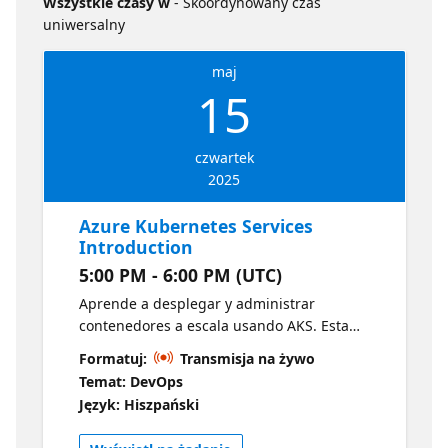
Wszystkie czasy w
- Skoordynowany czas
uniwersalny
maj
15
czwartek
2025
Azure Kubernetes Services
Introduction
5:00 PM - 6:00 PM (UTC)
Aprende a desplegar y administrar
contenedores a escala usando AKS. Esta
sesión cubre los fundamentos de
Formatuj:
Transmisja na żywo
Kubernetes, configuración de clústeres y
Temat: DevOps
buenas prácticas para ejecutar cargas de
Język: Hiszpański
trabajo modernas en producción. Azure
Kubernetes Service (AKS)