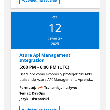
Wyświetl na żądanie
cze
12
czwartek
2025
Azure Api Management
Integration
5:00 PM - 6:00 PM (UTC)
Descubre cómo exponer y proteger tus APIs
utilizando Azure API Management. Aprende
a crear puertas de enlace seguras para tus
Formatuj:
Transmisja na żywo
servicios backend, aplicar políticas de acceso
Temat: DevOps
y monitorear el uso de tus APIs. Arquitectura
Język: Hiszpański
de la integración de API en Azure
Wyświetl na żądanie