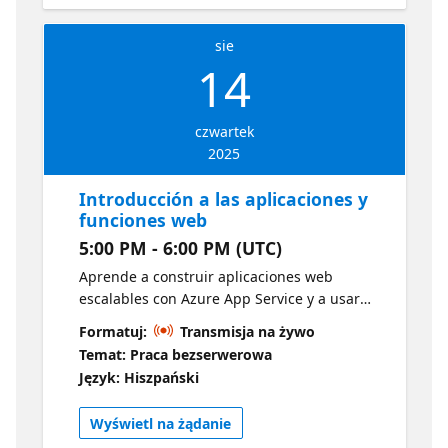
sie
14
czwartek
2025
Introducción a las aplicaciones y
funciones web
5:00 PM - 6:00 PM (UTC)
Aprende a construir aplicaciones web
escalables con Azure App Service y a usar
Azure Functions para automatizar procesos y
Formatuj:
Transmisja na żywo
responder a eventos de forma serverless.
Temat: Praca bezserwerowa
Una sesión ideal para mejorar la eficiencia
Język: Hiszpański
de tus soluciones web.
Wyświetl na żądanie