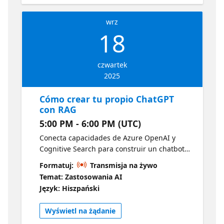
wrz
18
czwartek
2025
Cómo crear tu propio ChatGPT
con RAG
5:00 PM - 6:00 PM (UTC)
Conecta capacidades de Azure OpenAI y
Cognitive Search para construir un chatbot
inteligente que responda con base en
Formatuj:
Transmisja na żywo
información interna. Aprende el enfoque
Temat: Zastosowania AI
RAG para mejorar la precisión y relevancia
Język: Hiszpański
de las respuestas de modelos generativos.
Wyświetl na żądanie