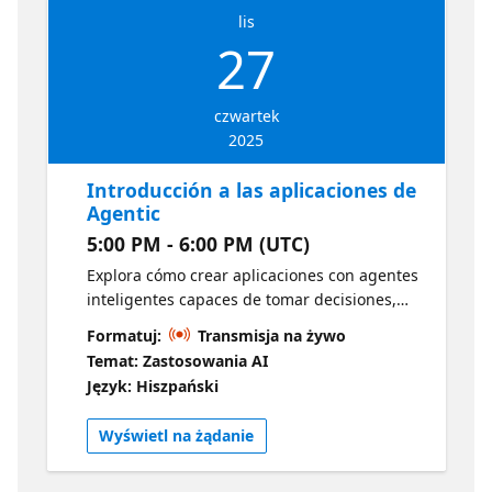
lis
27
czwartek
2025
Introducción a las aplicaciones de
Agentic
5:00 PM - 6:00 PM (UTC)
Explora cómo crear aplicaciones con agentes
inteligentes capaces de tomar decisiones,
razonar y actuar por sí mismos. Conecta
Formatuj:
Transmisja na żywo
servicios como Azure OpenAI, Logic Apps y
Temat: Zastosowania AI
más para construir soluciones realmente
Język: Hiszpański
autónomas.
Wyświetl na żądanie