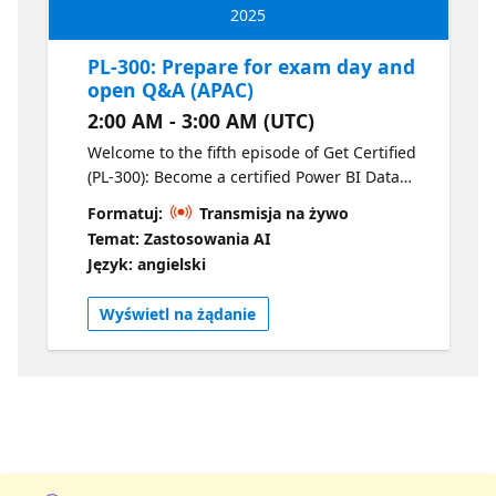
2025
PL-300: Prepare for exam day and
open Q&A (APAC)
2:00 AM - 3:00 AM (UTC)
Welcome to the fifth episode of Get Certified
(PL-300): Become a certified Power BI Data
Analyst. The focus of this episode is
Formatuj:
Transmisja na żywo
preparing for exam day. This episode will
Temat: Zastosowania AI
cover how to prepare for your exam, the
Język: angielski
format and scoring of the exam and tips and
tricks for exam day. There will also be open
Wyświetl na żądanie
Q&A with experts who have passed the
exam.