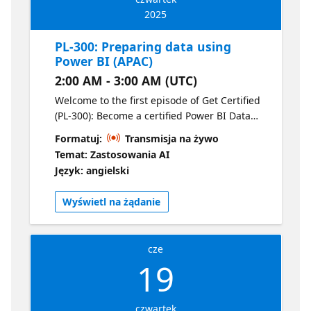
2025
PL-300: Preparing data using
Power BI (APAC)
2:00 AM - 3:00 AM (UTC)
Welcome to the first episode of Get Certified
(PL-300): Become a certified Power BI Data
Analyst. The focus of this episode is
Formatuj:
Transmisja na żywo
preparing your data using Power BI. This
Temat: Zastosowania AI
episode starts with an overview of PL-300
Język: angielski
and Power BI, then quickly transitions into
getting data, profiling and cleaning data and
Wyświetl na żądanie
finally transforming and loading data.
cze
19
czwartek