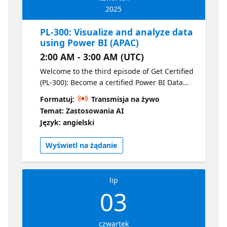
2025
PL-300: Visualize and analyze data
using Power BI (APAC)
2:00 AM - 3:00 AM (UTC)
Welcome to the third episode of Get Certified
(PL-300): Become a certified Power BI Data
Analyst. The focus of this episode is
Formatuj:
Transmisja na żywo
visualizing and analyzing your data using
Temat: Zastosowania AI
Power BI. This episode covers creating
Język: angielski
reports, enhancing reports for usability and
storytelling and identifying patterns and
Wyświetl na żądanie
trends.
lip
03
czwartek