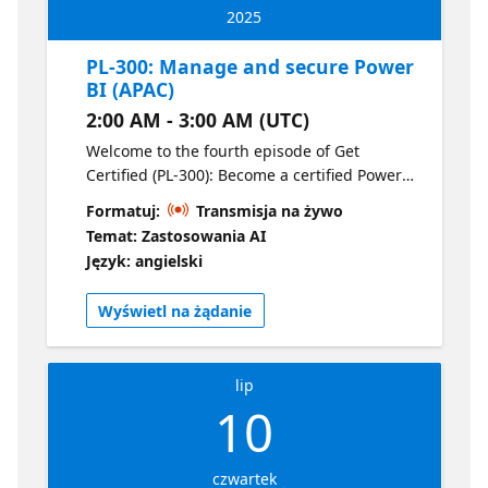
2025
PL-300: Manage and secure Power
BI (APAC)
2:00 AM - 3:00 AM (UTC)
Welcome to the fourth episode of Get
Certified (PL-300): Become a certified Power
BI Data Analyst. The focus of this episode is
Formatuj:
Transmisja na żywo
managing and securing your data using
Temat: Zastosowania AI
Power BI. This episode dives deep on
Język: angielski
creating and managing workspaces and
assets, and securing and governing Power BI
Wyświetl na żądanie
items.
lip
10
czwartek