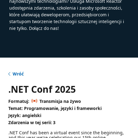
najnowszymi technologiami? Usługa Microsoft Reactor
udostępnia zdarzenia, szkolenia i zasoby społeczności,
które ułatwiają deweloperom, przedsiębiorcom i
startupom tworzenie technologii sztucznej inteligencji i
nie tylko. Dołącz do nas!
Wróć
.NET Conf 2025
Formatuj:
Transmisja na żywo
Temat: Programowanie, języki i frameworki
Język: angielski
Zdarzenia w tej serii:
3
.NET Conf has been a virtual event since the beginning,
and this year we're celebrating our 15th online