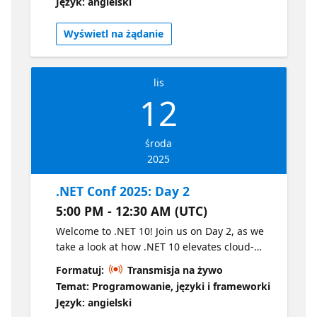
Język: angielski
AI integration, ensuring superior
performance for developers across various
Wyświetl na żądanie
applications. Join Scott, David, Maddy, and
others from Microsoft showing off the latest
features from the release. Day 1 agenda
lis
coming soon. Watch the on-demand replay
12
here
środa
2025
.NET Conf 2025: Day 2
5:00 PM - 12:30 AM (UTC)
Welcome to .NET 10! Join us on Day 2, as we
take a look at how .NET 10 elevates cloud-
native and intelligent app development,
Formatuj:
Transmisja na żywo
focusing on productivity enhancements,
Temat: Programowanie, języki i frameworki
streamlined deployments, and accelerated
Język: angielski
AI integration, ensuring superior