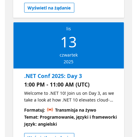
performance for developers across various
Wyświetl na żądanie
applications. Join Scott, David, Maddy, and
others from Microsoft showing off the latest
features from the release. Check out the
lis
agenda Watch the on-demand video here
13
czwartek
2025
.NET Conf 2025: Day 3
1:00 PM - 11:00 AM (UTC)
Welcome to .NET 10! Join us on Day 3, as we
take a look at how .NET 10 elevates cloud-
native and intelligent app development,
Formatuj:
Transmisja na żywo
focusing on productivity enhancements,
Temat: Programowanie, języki i frameworki
streamlined deployments, and accelerated
Język: angielski
AI integration, ensuring superior
performance for developers across various