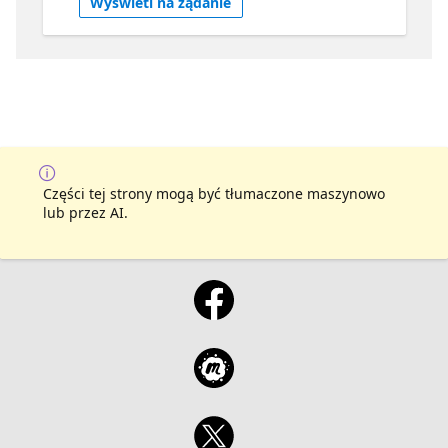
Wyświetl na żądanie
applications. Join Scott, David, Maddy, and
others from Microsoft showing off the latest
features from the release. Check out the
agenda
Części tej strony mogą być tłumaczone maszynowo
lub przez AI.