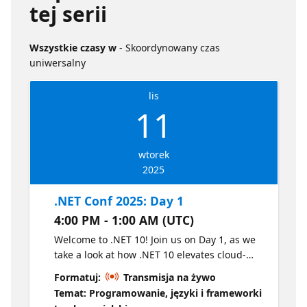
tej serii
Wszystkie czasy w
- Skoordynowany czas
uniwersalny
lis
11
wtorek
2025
.NET Conf 2025: Day 1
4:00 PM - 1:00 AM (UTC)
Welcome to .NET 10! Join us on Day 1, as we
take a look at how .NET 10 elevates cloud-
native and intelligent app development,
Formatuj:
Transmisja na żywo
focusing on productivity enhancements,
Temat: Programowanie, języki i frameworki
streamlined deployments, and accelerated