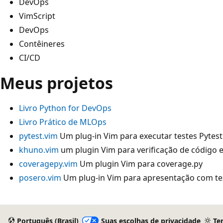
DevOps
VimScript
DevOps
Contêineres
CI/CD
Meus projetos
Livro Python for DevOps
Livro Prático de MLOps
pytest.vim
Um plug-in Vim para executar testes Pytest
khuno.vim
um plugin Vim para verificação de código 
coveragepy.vim
Um plugin Vim para coverage.py
posero.vim
Um plug-in Vim para apresentação com t
Modo
de
Português (Brasil)
Suas escolhas de privacidade
Te