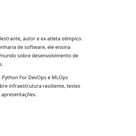
strante, autor e ex-atleta olímpico.
haria de software, ele ensina
o mundo sobre desenvolvimento de
s.
ndo Python For DevOps e MLOps
e infraestrutura resiliente, testes
e apresentações.