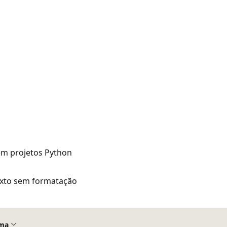
em projetos Python
exto sem formatação
ma