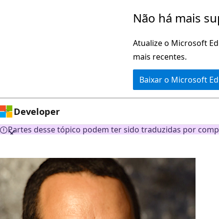
Pular
Não há mais su
para
o
Atualize o Microsoft E
conteúdo
mais recentes.
principal
Baixar o Microsoft E
Developer
Partes desse tópico podem ter sido traduzidas por comp