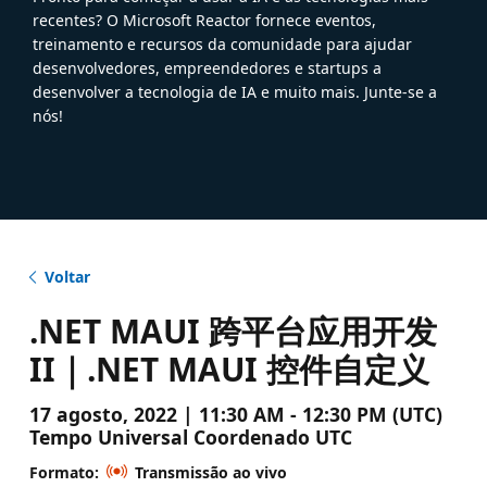
recentes? O Microsoft Reactor fornece eventos,
treinamento e recursos da comunidade para ajudar
desenvolvedores, empreendedores e startups a
desenvolver a tecnologia de IA e muito mais. Junte-se a
nós!
Voltar
.NET MAUI 跨平台应用开发
II｜.NET MAUI 控件自定义
17 agosto, 2022 | 11:30 AM - 12:30 PM (UTC)
Tempo Universal Coordenado UTC
Formato:
Transmissão ao vivo