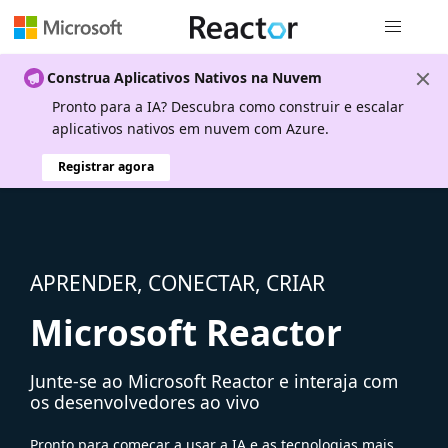
Navegação
Construa Aplicativos Nativos na Nuvem
Pronto para a IA? Descubra como construir e escalar
aplicativos nativos em nuvem com Azure.
Registrar agora
APRENDER, CONECTAR, CRIAR
Microsoft Reactor
Junte-se ao Microsoft Reactor e interaja com
os desenvolvedores ao vivo
Pronto para começar a usar a IA e as tecnologias mais