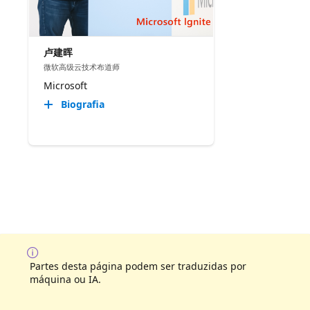
卢建晖
微软高级云技术布道师
Microsoft
Biografia
Partes desta página podem ser traduzidas por
máquina ou IA.