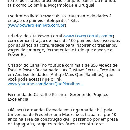
todos os estados brasileiros e alguns países do mundo,
tais como Colômbia, Moçambique e Uruguai.
Escritor do livro "Power Bi: Do Tratamento de dados à
criação de painéis inteligentes" Site:
(
www.powerbiemlivro.com.br
)
Criador do site Power Portal (
www.PowerPortal.com.br
)
com demonstração de mais de 100 painéis desenvolvidos
por usuários da comunidade para inspirar os trabalhos,
vagas de emprego, ferramentas e tudo que envolve o
Power Bi.
Criador do Canal no Youtube com mais de 350 vídeos de
Excel e Power Bi chamado Luis Gustavo Serra - Excelência
em Análise de dados (Antigo Mais Que Planilhas), que
você pode acessar pelo link
www.youtube.com/MaisQuePlanilhas
.
Fernanda de Carvalho Pereira - Gerente de Projetos
Excelência
Olá, sou Fernanda, formada em Engenharia Civil pela
Universidade Presbiteriana Mackenzie, trabalhei por 10
anos na área da construção civil, passando por empresa
de topografia, projetos rodoviários e construtoras.