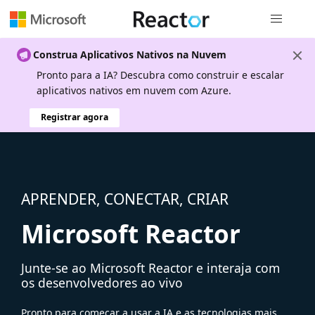
Navegação
Construa Aplicativos Nativos na Nuvem
Pronto para a IA? Descubra como construir e escalar
aplicativos nativos em nuvem com Azure.
Registrar agora
APRENDER, CONECTAR, CRIAR
Microsoft Reactor
Junte-se ao Microsoft Reactor e interaja com
os desenvolvedores ao vivo
Pronto para começar a usar a IA e as tecnologias mais