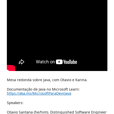
Mesa redonda sobre Java, com Otavio e Karina.
Documentação de Java no Microsoft Learn:
https://aka.ms/MicrosoftParaDevsJava
Speakers:
Otavio Santana (he/him). Distinguished Software Engineer