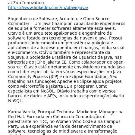
at Zup Innovation -
https://www.linkedin.com/in/otaviojava/
Engenheiro de Software, Arquiteto e Open Source
Committer | Um Java Champion capacitando engenheiros
de equipe a fornecer softwares altamente escaláveis.
Otavio é um arquiteto apaixonado e engenheiro de
software focado em tecnologias de nuvem e Java. Possui
profundo conhecimento em persistência poliglota e
aplicativos de alto desempenho em finanças, mídia social
e e-commerce. Otávio também é representante da
SouJava, a Sociedade Brasileira de Usuários de Java, nas
diretorias do JCP e Jakarta EE. Como colaborador de open-
source, Otavio está diretamente envolvido no mundo Java
como líder especialista em várias especificações no Java
Community Process (JCP) e na Eclipse Foundation. Seu
trabalho nas fundações Apache e Eclipse ajuda projetos
como MicroProfile e Jakarta EE a prosperar. Como
especialista em NoSQL, Otávio trabalha com diversos
bancos de dados e APIs, incluindo a especificação Jakarta
NoSQL.
Karina Varela, Principal Technical Marketing Manager na
Red Hat. Formada em Ciência da Computação, é
palestrante no TDC, no Women Who Code a na Campus
Party. Sua experiência varia de desenvolvimento de
software, tecnologias de middleware a transformação