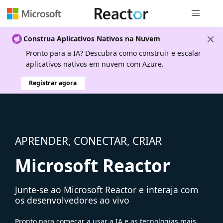
Navegação
Construa Aplicativos Nativos na Nuvem
Pronto para a IA? Descubra como construir e escalar
aplicativos nativos em nuvem com Azure.
Registrar agora
APRENDER, CONECTAR, CRIAR
Microsoft Reactor
Junte-se ao Microsoft Reactor e interaja com
os desenvolvedores ao vivo
Pronto para começar a usar a IA e as tecnologias mais