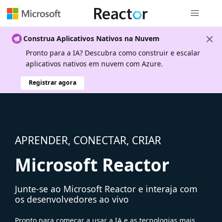
Navegação
Construa Aplicativos Nativos na Nuvem
Pronto para a IA? Descubra como construir e escalar
aplicativos nativos em nuvem com Azure.
Registrar agora
APRENDER, CONECTAR, CRIAR
Microsoft Reactor
Junte-se ao Microsoft Reactor e interaja com
os desenvolvedores ao vivo
Pronto para começar a usar a IA e as tecnologias mais