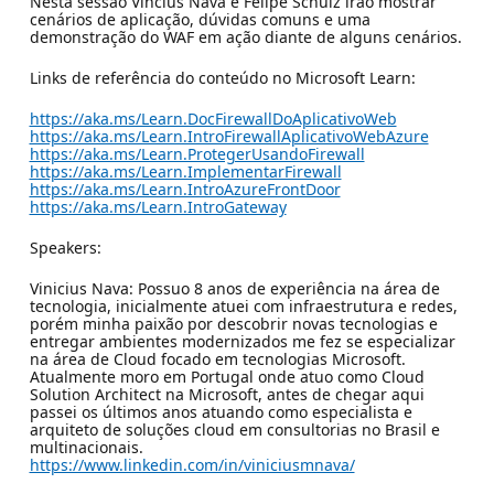
Nesta sessão Vincius Nava e Felipe Schulz irão mostrar
cenários de aplicação, dúvidas comuns e uma
demonstração do WAF em ação diante de alguns cenários.
Links de referência do conteúdo no Microsoft Learn:
https://aka.ms/Learn.DocFirewallDoAplicativoWeb
https://aka.ms/Learn.IntroFirewallAplicativoWebAzure
https://aka.ms/Learn.ProtegerUsandoFirewall
https://aka.ms/Learn.ImplementarFirewall
https://aka.ms/Learn.IntroAzureFrontDoor
https://aka.ms/Learn.IntroGateway
Speakers:
Vinicius Nava: Possuo 8 anos de experiência na área de
tecnologia, inicialmente atuei com infraestrutura e redes,
porém minha paixão por descobrir novas tecnologias e
entregar ambientes modernizados me fez se especializar
na área de Cloud focado em tecnologias Microsoft.
Atualmente moro em Portugal onde atuo como Cloud
Solution Architect na Microsoft, antes de chegar aqui
passei os últimos anos atuando como especialista e
arquiteto de soluções cloud em consultorias no Brasil e
multinacionais.
https://www.linkedin.com/in/viniciusmnava/