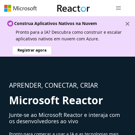
Navegação
Construa Aplicativos Nativos na Nuvem
Pronto para a IA? Descubra como construir e escalar
aplicativos nativos em nuvem com Azure.
Registrar agora
APRENDER, CONECTAR, CRIAR
Microsoft Reactor
Junte-se ao Microsoft Reactor e interaja com
os desenvolvedores ao vivo
Pronto para começar a usar a IA e as tecnologias mais