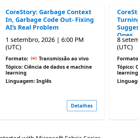
CoreStory: Garbage Context
CoreSt
In, Garbage Code Out- Fixing
Turnin
AI’s Real Problem
Sugges
Ones
1 setembro, 2026 | 6:00 PM
8 sete
(UTC)
(UTC)
Formato:
Transmissão ao vivo
Format
Tópico: Ciência de dados e machine
Tópico: 
learning
learning
Linguagem: Inglês
Linguag
Detalhes