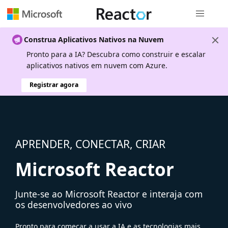
Navegação
Construa Aplicativos Nativos na Nuvem
Pronto para a IA? Descubra como construir e escalar
aplicativos nativos em nuvem com Azure.
Registrar agora
APRENDER, CONECTAR, CRIAR
Microsoft Reactor
Junte-se ao Microsoft Reactor e interaja com
os desenvolvedores ao vivo
Pronto para começar a usar a IA e as tecnologias mais