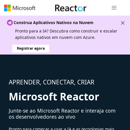
Navegação
Construa Aplicativos Nativos na Nuvem
Pronto para a IA? Descubra como construir e escalar
aplicativos nativos em nuvem com Azure.
Registrar agora
APRENDER, CONECTAR, CRIAR
Microsoft Reactor
Junte-se ao Microsoft Reactor e interaja com
os desenvolvedores ao vivo
Pronto para começar a usar a IA e as tecnologias mais